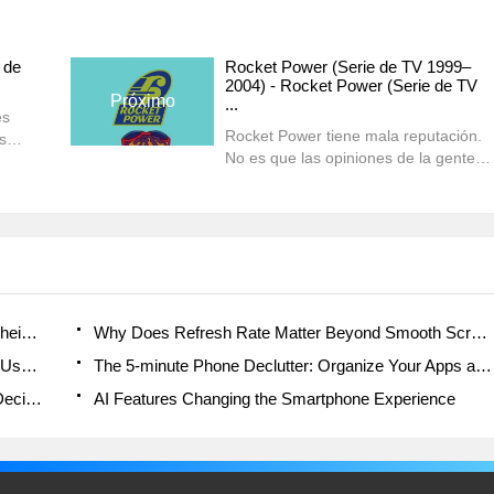
n de
Rocket Power (Serie de TV 1999–
2004) - Rocket Power (Serie de TV
Próximo
...
es
Rocket Power tiene mala reputación.
s
No es que las opiniones de la gente
no cuenten, pero hay un lugar para
los
este tipo de espectáculo. No es
terriblemente profundo ni nada por el
ritmo
estilo; solo un puñado de niños y sus
os con
aventuras....
How Often Should the Average Person Upgrade Their Smartphone?
Why Does Refresh Rate Matter Beyond Smooth Scrolling?
What Makes a Smartphone Feel “Comfortable” to Use Daily?
The 5-minute Phone Declutter: Organize Your Apps and Mind
Why Do Smartphones Become Anchors in Daily Decision Flow?
AI Features Changing the Smartphone Experience