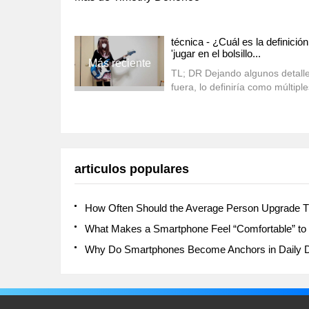
técnica - ¿Cuál es la definició
'jugar en el bolsillo...
Más reciente
TL; DR Dejando algunos detall
fuera, lo definiría como múltiple
cambios superpuestos con
ritmo/acentos en los que todos 
instrumentos se bloquean (los
instrumentos responsables del 
deben mantenerse sincronizad
articulos populares
mayor frecuencia y precisión).