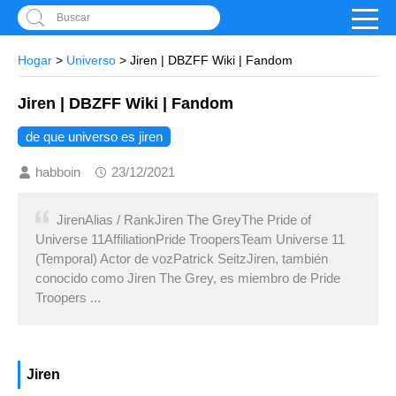
Buscar
Hogar
>
Universo
> Jiren | DBZFF Wiki | Fandom
Jiren | DBZFF Wiki | Fandom
de que universo es jiren
habboin
23/12/2021
JirenAlias ​​/ RankJiren The GreyThe Pride of
Universe 11AffiliationPride TroopersTeam Universe 11
(Temporal) Actor de vozPatrick SeitzJiren, también
conocido como Jiren The Grey, es miembro de Pride
Troopers ...
Jiren