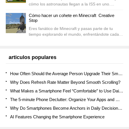
cómo los astronautas llegan a la ISS en uno.
También construirán un cohete práctico y uno en
Cómo hacer un cohete en Minecraft ️ Creative
wtbblue.com.Đang xem: Cómo construir un cohete
Stop ️
en Minecraft “>“> ...
Próximo
Eres fanático de Minecraft y pasas parte de tu
tiempo explorando el mundo, enfrentándote cada
vez a nuevas aventuras. Hay que decir que
también te apasiona el "espacio" y sería bueno que
pudieras ...
articulos populares
How Often Should the Average Person Upgrade Their Smartphone?
Why Does Refresh Rate Matter Beyond Smooth Scrolling?
What Makes a Smartphone Feel “Comfortable” to Use Daily?
The 5-minute Phone Declutter: Organize Your Apps and Mind
Why Do Smartphones Become Anchors in Daily Decision Flow?
AI Features Changing the Smartphone Experience