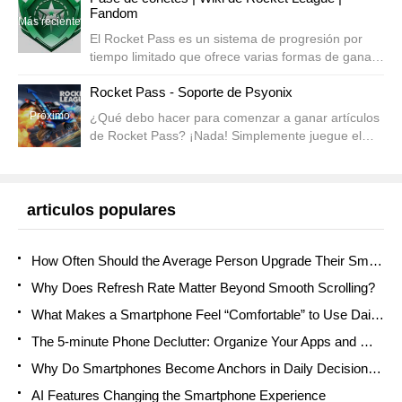
Fandom
Más reciente
El Rocket Pass es un sistema de progresión por
tiempo limitado que ofrece varias formas de ganar
contenido nuevo en Rocket League. Hay varios
Rocket Pass - Soporte de Psyonix
Rocket Passes cada año, con énfasis en contenido
nuevo y único para ...
Próximo
¿Qué debo hacer para comenzar a ganar artículos
de Rocket Pass? ¡Nada! Simplemente juegue el
juego en línea para ganar recompensas gratuitas.
Puedes comprar Premium en cualquier momento
para artículos adicionales y recibirás
automáticamente ...
articulos populares
How Often Should the Average Person Upgrade Their Smartphone?
Why Does Refresh Rate Matter Beyond Smooth Scrolling?
What Makes a Smartphone Feel “Comfortable” to Use Daily?
The 5-minute Phone Declutter: Organize Your Apps and Mind
Why Do Smartphones Become Anchors in Daily Decision Flow?
AI Features Changing the Smartphone Experience