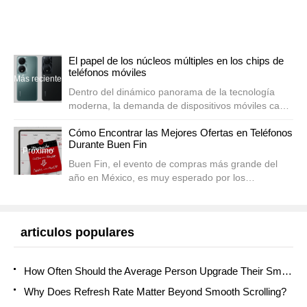
El papel de los núcleos múltiples en los chips de
teléfonos móviles
Más reciente
Dentro del dinámico panorama de la tecnología
moderna, la demanda de dispositivos móviles cada
vez más potentes y eficientes energéticamente
Cómo Encontrar las Mejores Ofertas en Teléfonos
sigue creciendo. En el corazón de estos
Durante Buen Fin
dispositivos se enc...
Próximo
Buen Fin, el evento de compras más grande del
año en México, es muy esperado por los
consumidores que buscan aprovechar ventas y
promociones inigualables. Con la temporada
navideña acercándose, muchas...
articulos populares
How Often Should the Average Person Upgrade Their Smartphone?
Why Does Refresh Rate Matter Beyond Smooth Scrolling?