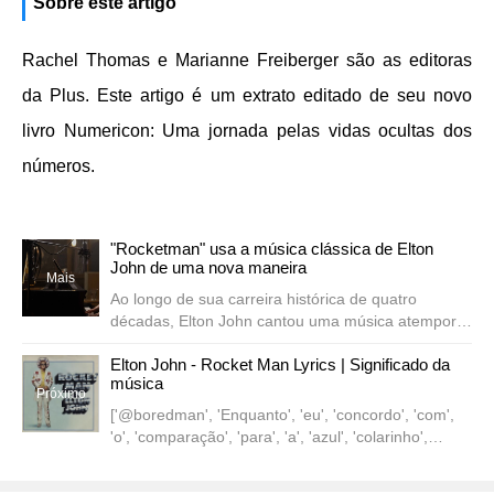
Sobre este artigo
Rachel Thomas e Marianne Freiberger são as editoras
da Plus. Este artigo é um extrato editado de seu novo
livro Numericon: Uma jornada pelas vidas ocultas dos
números.
"Rocketman" usa a música clássica de Elton
John de uma nova maneira
Mais
Ao longo de sua carreira histórica de quatro
décadas, Elton John cantou uma música atemporal
após a outra. Embora seja quase impossível
recentes
Elton John - Rocket Man Lyrics | Significado da
escolher a música mais icônica, uma que
música
certamente está em alta ...
Próximo
['@boredman', 'Enquanto', 'eu', 'concordo', 'com',
'o', 'comparação', 'para', 'a', 'azul', 'colarinho',
'trabalho,' , 'eu', 'tenho', 'a', 'diferente', 'tomar', 'em',
'a', 'poucos', 'coisas.eu', 'não', 'pensar', ' ele',...