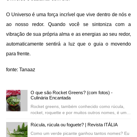
O Universo é uma força incrível que vive dentro de nós e
ao nosso redor. Quando você se sintoniza com a
vibração de sua própria alma e as energias ao seu redor,
automaticamente sentirá a luz que o guia o movendo
para frente.
fonte: Tanaaz
O que são Rocket Greens? (com fotos) -
Culinária Encantada
Mais
Rocket greens, também conhecido como rúcula,
rocket, roquette e por muitos outros nomes, é um
tipo de verde que se tornou muito popular na
recentes
Rúcula, rúcula ou foguete? | Revista ITÁLIA
década de 1990 nos Estados Unidos,
especialmente em cozinhas como a Califórnia ...
Próximo
Como um verde picante ganhou tantos nomes? Eu