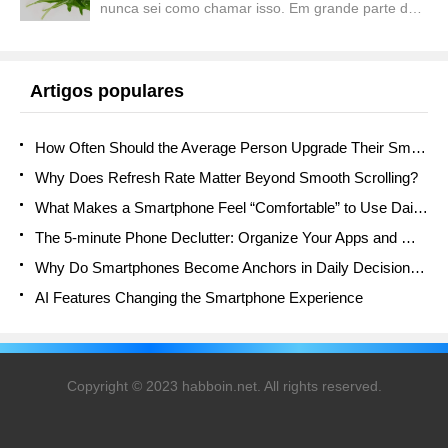
nunca sei como chamar isso. Em grande parte da
Itália é â € œrúcolaâ €, ?? na Inglaterra â €
œrocketâ € ?? e nos EUA â € œarugulaâ €. ??
Quando estou escrevendo uma receita que é t ...
Artigos populares
How Often Should the Average Person Upgrade Their Smartphone?
Why Does Refresh Rate Matter Beyond Smooth Scrolling?
What Makes a Smartphone Feel “Comfortable” to Use Daily?
The 5-minute Phone Declutter: Organize Your Apps and Mind
Why Do Smartphones Become Anchors in Daily Decision Flow?
AI Features Changing the Smartphone Experience
Copyright © 2023 habboin.net. All rights reserved.