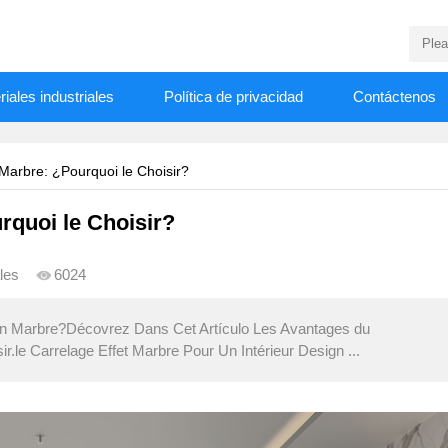
iales industriales
Política de privacidad
Contáctenos
n Marbre: ¿Pourquoi le Choisir?
rquoi le Choisir?
les
6024
ion Marbre?Décovrez Dans Cet Artículo Les Avantages du
r.le Carrelage Effet Marbre Pour Un Intérieur Design ...