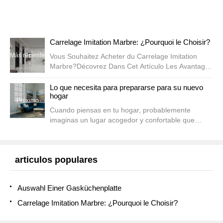
Carrelage Imitation Marbre: ¿Pourquoi le Choisir?
Más reciente
Vous Souhaitez Acheter du Carrelage Imitation
Marbre?Décovrez Dans Cet Artículo Les Avantages
du Carrelage Effet Marbre et Comment Bien le
Choisir.le Carrelage Effet Marbre Pour Un Intérieur
Lo que necesita para prepararse para su nuevo
hogar
Design ...
Próximo
Cuando piensas en tu hogar, probablemente
imaginas un lugar acogedor y confortable que
refleje tu personalidad y estilo. Sin embargo, para
que su casa sea realmente funcional y práctica,
hay algunos...
articulos populares
Auswahl Einer Gasküchenplatte
Carrelage Imitation Marbre: ¿Pourquoi le Choisir?