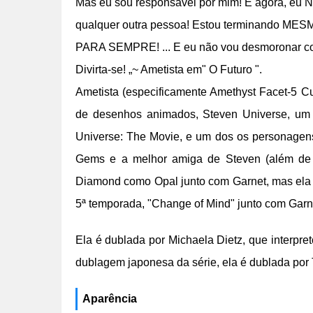
Mas eu sou responsável por mim! E agora, eu 
qualquer outra pessoa! Estou terminando MES
PARA SEMPRE! ... E eu não vou desmoronar com
Divirta-se! „~ Ametista em" O Futuro ".
Ametista (especificamente Amethyst Facet-5 Cut
de desenhos animados, Steven Universe, um do
Universe: The Movie, e um dos os personagens
Gems e a melhor amiga de Steven (além de C
Diamond como Opal junto com Garnet, mas ela 
5ª temporada, "Change of Mind" junto com Garne
Ela é dublada por Michaela Dietz, que interpre
dublagem japonesa da série, ela é dublada por
Aparência