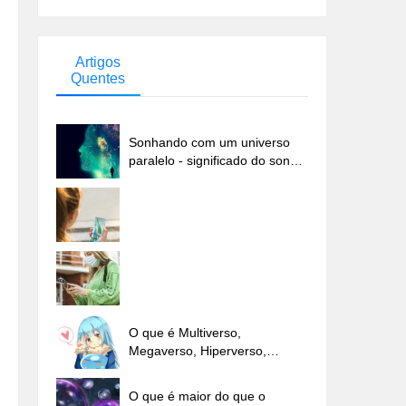
Artigos
Quentes
Sonhando com um universo
paralelo - significado do sonho
...
O que é Multiverso,
Megaverso, Hiperverso,
Externo ...
O que é maior do que o