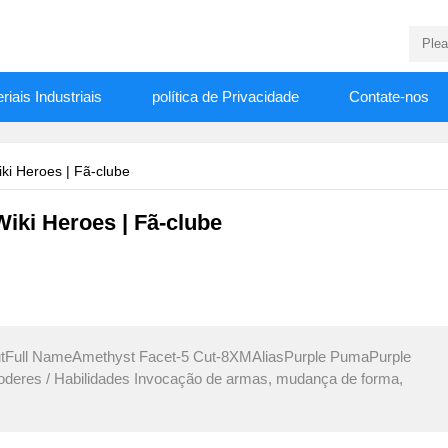
riais Industriais
política de Privacidade
Contate-nos
> Ametista (Universo de Steven) | Wiki Heroes | Fã-clube
Wiki Heroes | Fã-clube
tFull NameAmethyst Facet-5 Cut-8XMAliasPurple PumaPurple
eres / Habilidades Invocação de armas, mudança de forma,