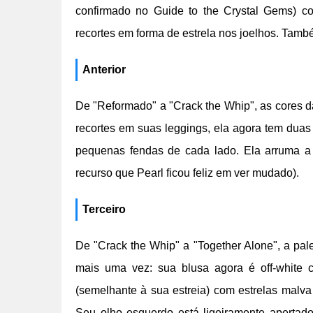
confirmado no Guide to the Crystal Gems) co
recortes em forma de estrela nos joelhos. Tamb
Anterior
De "Reformado" a "Crack the Whip", as cores da
recortes em suas leggings, ela agora tem duas 
pequenas fendas de cada lado. Ela arruma a
recurso que Pearl ficou feliz em ver mudado).
Terceiro
De "Crack the Whip" a "Together Alone", a pa
mais uma vez: sua blusa agora é off-white 
(semelhante à sua estreia) com estrelas malv
Seu olho esquerdo está ligeiramente apertad