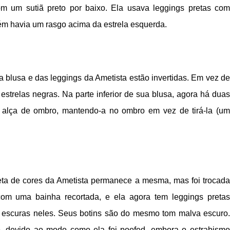
m um sutiã preto por baixo. Ela usava leggings pretas com
ém havia um rasgo acima da estrela esquerda.
 blusa e das leggings da Ametista estão invertidas. Em vez de
estrelas negras. Na parte inferior de sua blusa, agora há duas
 alça de ombro, mantendo-a no ombro em vez de tirá-la (um
leta de cores da Ametista permanece a mesma, mas foi trocada
com uma bainha recortada, e ela agora tem leggings pretas
a escuras neles. Seus botins são do mesmo tom malva escuro.
o, devido ao modo como ela foi poofed, embora o estrabismo