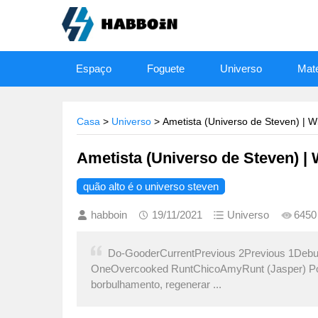
Espaço
Foguete
Universo
Mate
Casa
>
Universo
Ametista (Universo de Steven) | 
quão alto é o universo steven
habboin
19/11/2021
Universo
6450
Do-GooderCurrentPrevious 2Previous 1Debu
OneOvercooked RuntChicoAmyRunt (Jasper) Pod
borbulhamento, regenerar ...