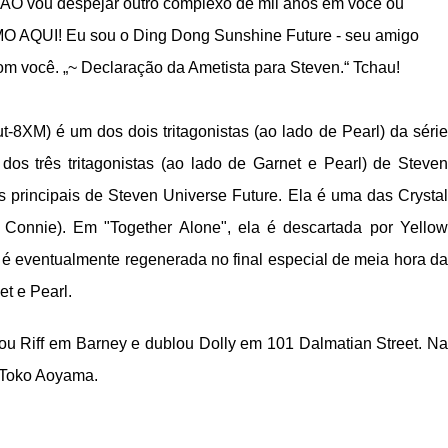
NÃO vou despejar outro complexo de mil anos em você ou
MO AQUI! Eu sou o Ding Dong Sunshine Future - seu amigo
 você. „~ Declaração da Ametista para Steven.“ Tchau!
-8XM) é um dos dois tritagonistas (ao lado de Pearl) da série
s três tritagonistas (ao lado de Garnet e Pearl) de Steven
 principais de Steven Universe Future. Ela é uma das Crystal
onnie). Em "Together Alone", ela é descartada por Yellow
é eventualmente regenerada no final especial de meia hora da
t e Pearl.
tou Riff em Barney e dublou Dolly em 101 Dalmatian Street. Na
 Toko Aoyama.