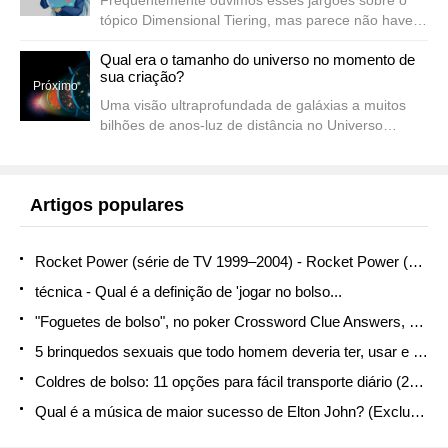
Freqüentemente ouvimos esses jargões sobre o
tópico Dimensional Tiering, mas parece não haver
um consenso comum sobre o que eles realmente
recentes
Qual era o tamanho do universo no momento de
significam. Depois de pesquisar um pouco,
sua criação?
encontrei dois sites que contêm alguns ...
Próximo
Uma visão ultraprofundada de galáxias a muitos
bilhões de anos-luz de distância no Universo
distante. NASA, ESA, R. Windhorst, S. Cohen e M.
Mechtley (ASU), R. O'Connell (UVa), P. McCarthy
(Carnegie Obs), N ....
Artigos populares
Rocket Power (série de TV 1999–2004) - Rocket Power (série de TV ...
técnica - Qual é a definição de 'jogar no bolso...
"Foguetes de bolso", no poker Crossword Clue Answers, Crossword ...
5 brinquedos sexuais que todo homem deveria ter, usar e usar novamente - LA Weekly
Coldres de bolso: 11 opções para fácil transporte diário (2021 ...
Qual é a música de maior sucesso de Elton John? (Exclusivo para celebridades)